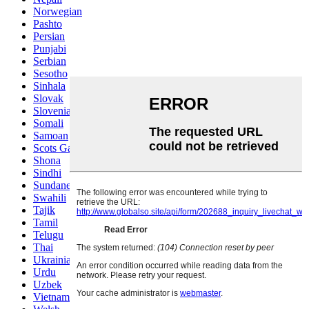
Norwegian
Pashto
Persian
Punjabi
Serbian
Sesotho
Sinhala
Slovak
Slovenian
Somali
Samoan
Scots Gaelic
Shona
Sindhi
Sundanese
Swahili
Tajik
Tamil
Telugu
Thai
Ukrainian
Urdu
Uzbek
Vietnamese