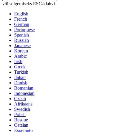
või sulgemiseks ESC-klahvi
English
French
German
Portuguese
Spanish
Russian
Japanese
Korean
Arabic
Irish
Greek
Turkish
Italian
Danish
Romanian
Indonesian
Czech
Afrikaans
Swedish
Polish
Basque
Catalan
Esperanto