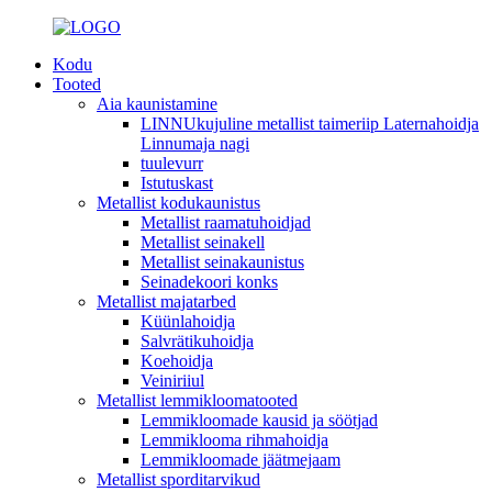
Kodu
Tooted
Aia kaunistamine
LINNUkujuline metallist taimeriip Laternahoidja
Linnumaja nagi
tuulevurr
Istutuskast
Metallist kodukaunistus
Metallist raamatuhoidjad
Metallist seinakell
Metallist seinakaunistus
Seinadekoori konks
Metallist majatarbed
Küünlahoidja
Salvrätikuhoidja
Koehoidja
Veiniriiul
Metallist lemmikloomatooted
Lemmikloomade kausid ja söötjad
Lemmiklooma rihmahoidja
Lemmikloomade jäätmejaam
Metallist sporditarvikud