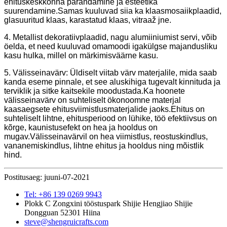
ehituskeskkonna parandamine ja esteetika
suurendamine.Samas kuuluvad siia ka klaasmosaiikplaadid,
glasuuritud klaas, karastatud klaas, vitraaž jne.
4. Metallist dekoratiivplaadid, nagu alumiiniumist servi, võib
öelda, et need kuuluvad omamoodi igakülgse majandusliku
kasu hulka, millel on märkimisväärne kasu.
5. Välisseinavärv: Üldiselt viitab värv materjalile, mida saab
kanda eseme pinnale, et see aluskihiga tugevalt kinnituda ja
terviklik ja sitke kaitsekile moodustada.Ka hoonete
välisseinavärv on suhteliselt ökonoomne materjal
kaasaegsete ehitusviimistlusmaterjalide jaoks.Ehitus on
suhteliselt lihtne, ehitusperiood on lühike, töö efektiivsus on
kõrge, kaunistusefekt on hea ja hooldus on
mugav.Välisseinavärvil on hea viimistlus, reostuskindlus,
vananemiskindlus, lihtne ehitus ja hooldus ning mõistlik
hind.
Postitusaeg: juuni-07-2021
Tel: +86 139 0269 9943
Plokk C Zongxini tööstuspark Shijie Hengjiao Shijie
Dongguan 52301 Hiina
steve@shengruicrafts.com