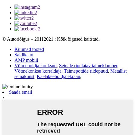
© Autoriõigus – 20112021 : Kõik õigused kaitstud.
Kuumad tooted
Saidikaart
AMP mobiil
Võtmehoidja konksud
,
Seinale riputatav taimeklamber
,
Võtmekonksu korraldaja
,
Taimepottide riidepuud
,
Metallist
seinakunst
,
Kaelakeehoidja ekraan
,
Saada email
x