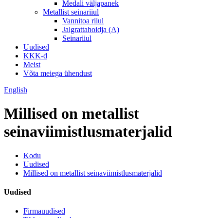
Medali väljapanek
Metallist seinariiul
Vannitoa riiul
Jalgrattahoidja (A)
Seinariiul
Uudised
KKK-d
Meist
Võta meiega ühendust
English
Millised on metallist
seinaviimistlusmaterjalid
Kodu
Uudised
Millised on metallist seinaviimistlusmaterjalid
Uudised
Firmauudised