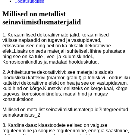
Tööstusuudised
Millised on metallist
seinaviimistlusmaterjalid
1. Keraamilised dekoratiivmaterjalid: keraamilised
välisseinaplaadid on tugevad ja vastupidavad,
erksavärvilised ning neil on ka rikkalik dekoratiivne
efekt.Lisaks on seda materjali suhteliselt lihtne puhastada
ning see on ka tule-, vee- ja kulumiskindel.,
Korrosioonikindlus ja madalad hoolduskulud.
2. Arhitektuurne dekoratiivkivi: see materjal sisaldab
looduslikku kattekivi (marmor, graniit) ja tehiskivi.Loodusliku
kattekivi dekoratiivne efekt on hea ja see on vastupidavam,
kuid hind on kõrge.Kunstkivi eelisteks on kerge kaal, kõrge
tugevus, korrosioonikindlus, madal hind ja mugav
konstruktsioon.
Millised on metallist seinaviimistlusmaterjalid?Integreeritud
seinakaunistus_2
3. Kardinaklaas: klaastoodete eelised on valguse
reguleerimine ja soojuse reguleerimine, energia säästmine,